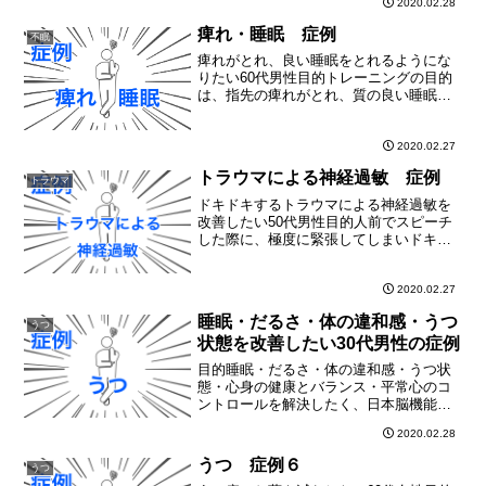
2020.02.28
けた時は良くなるが、戻ってしまう食欲
がないご飯を作る気力がわかない体を動
痺れ・睡眠 症例
不眠
かすのが大変気分が沈...
痺れがとれ、良い睡眠をとれるようにな
りたい60代男性目的トレーニングの目的
は、指先の痺れがとれ、質の良い睡眠を
とれるようにすることでした。状態指先
に痺れがあるが、日常生活に問題はない
寝ているとき、必ず１回は起きてしまう
2020.02.27
トレーニング内容右脳と...
トラウマによる神経過敏 症例
トラウマ
ドキドキするトラウマによる神経過敏を
改善したい50代男性目的人前でスピーチ
した際に、極度に緊張してしまいドキド
キしてしまった経験がトラウマとなり、
人前でスピーチや説明をすると常にドキ
ドキしてしまう問題を解決したく、日本
2020.02.27
脳機能トレーニングセン...
睡眠・だるさ・体の違和感・うつ
うつ
状態を改善したい30代男性の症例
目的睡眠・だるさ・体の違和感・うつ状
態・心身の健康とバランス・平常心のコ
ントロールを解決したく、日本脳機能ト
レーニングセンターを訪れた30代男性の
2020.02.28
症例です。状態寝付けない寝ても疲れが
残る眠りすぎることがある夜中に何度も
うつ 症例６
うつ
目が覚める死や自殺につ...