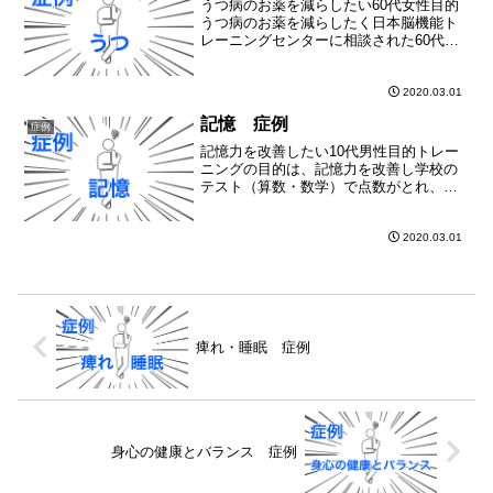
うつ病のお薬を減らしたい60代女性目的
うつ病のお薬を減らしたく日本脳機能ト
レーニングセンターに相談された60代女
性の症例です。状態完璧な状態を好む完
璧を目指すが、実現できず憂鬱になる仕
事をしにくくなるのが嫌だから、うつ病
2020.03.01
の薬を飲んでいるのを...
記憶 症例
症例
記憶力を改善したい10代男性目的トレー
ニングの目的は、記憶力を改善し学校の
テスト（算数・数学）で点数がとれ、成
績を向上させることでした。状態記憶が
定着しない学校のテストの成績が悪い好
きな科目以外、覚えようとしないトレー
2020.03.01
ニング内容起きているに...
痺れ・睡眠 症例
身心の健康とバランス 症例