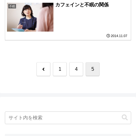
カフェインと不眠の関係
不眠
2014.11.07
前
1
4
5
へ