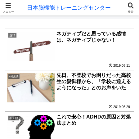
メニュー
検索
ネガティブだと思っている感情
感情
は、ネガティブじゃない！
2019.08.11
先日、不登校でお困りだった高校
体験談
生の親御様から、「学校に通える
ようになった」とのお声をいただ
きました！
2019.05.29
これで安心！ADHDの原因と対処
ADHD
法まとめ