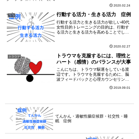
時計のベルにも気が付かない問題と、て
2020.02.24
んかん発作の問題と、お腹が常に痛い問
題、自分に自信がもてない問題を解決す
行動する活力・生きる活力 症例
うつ
ることでした。状態嫌な...
行動する活力と生きる活力が欲しい40代
女性目的トレーニングの目的は、行動す
る活力と生きる活力を高めることでし
た。状態元気に見えるように頑張ってい
る頑張りすぎる5年くらい前から、頭の中
で無理していたことが突き付けられた心
2020.02.27
の底から元気がない仕事...
トラウマを克服するには、理性と
トラウマ
ハート（感情）のバランスが大事
こんにちは、トラウマ駆逐をしている渡
辺です。トラウマを克服するために、脳
波フィードバックと心理カウンセリング
をしていて、ちょっと気になったことが
2019.09.01
あったので、お知らせしますね。トラウ
マに悩む方々をカウンセリングしている
と良く耳にする言葉トラウ...
てんかん・過敏性腸症候群・社交性・睡
眠 症例