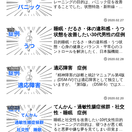
レーニングの目的は、パニック症を改善
することでした。状態特急・新幹線・飛
行機に乗れない（広場恐怖）自家用車は
問題なく乗れる10階以上は無理自分でコ
ントロールできないところはダメ仕事の
2020.02.27
ストレスで一杯一杯に...
睡眠・だるさ・体の違和感・うつ
うつ
状態を改善したい30代男性の症例
目的睡眠・だるさ・体の違和感・うつ状
態・心身の健康とバランス・平常心のコ
ントロールを解決したく、日本脳機能ト
レーニングセンターを訪れた30代男性の
2020.02.28
症例です。状態寝付けない寝ても疲れが
残る眠りすぎることがある夜中に何度も
適応障害 症例
人間関係
目が覚める死や自殺につ...
『精神障害の診断と統計マニュアル第4版
』(DSM-IV)では適応障害として独立して
いますが、『第5版』（DSM-5）ではスト
レス関連障害群に含められています。 医
師による診断名と異なっていると考えら
れますが「適応障害」と依頼者がおっし
2020.02.20
ゃっ...
てんかん・過敏性腸症候群・社交
てんかん
性・睡眠 症例
睡眠と社交性を改善したい10代女性目的
トレーニングの目的は、寝つきが悪く眠
ると悪夢や嫌な夢を見てしまい目覚まし