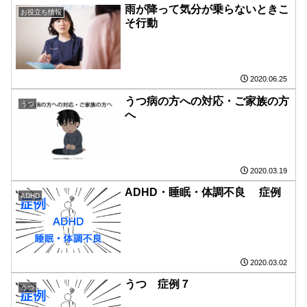
雨が降って気分が乗らないときこ
お役立ち情報
そ行動
2020.06.25
うつ病の方への対応・ご家族の方
うつ
へ
2020.03.19
ADHD・睡眠・体調不良 症例
ADHD
2020.03.02
うつ 症例７
うつ