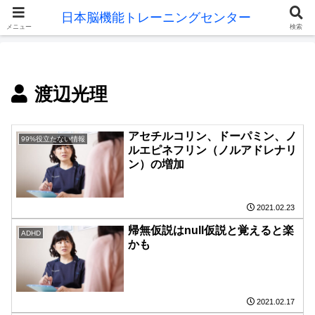
メニュー
検索
渡辺光理
アセチルコリン、ドーパミン、ノ
99%役立たない情報
ルエピネフリン（ノルアドレナリ
ン）の増加
2021.02.23
帰無仮説はnull仮説と覚えると楽
ADHD
かも
2021.02.17