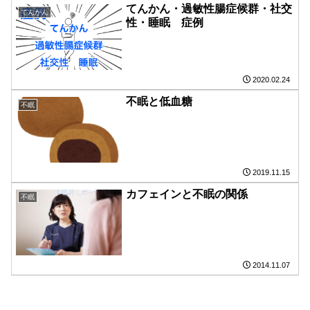
てんかん・過敏性腸症候群・社交
てんかん
性・睡眠 症例
2020.02.24
不眠と低血糖
不眠
2019.11.15
カフェインと不眠の関係
不眠
2014.11.07