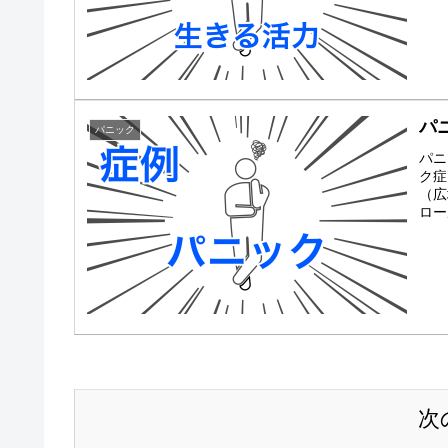
パ
パニック
パニ
ク症
（広
ロー
次