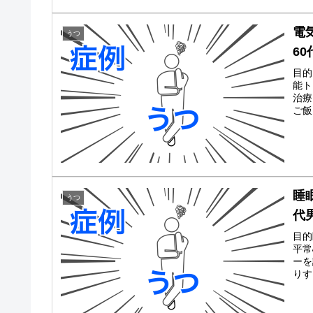
電
うつ
6
目的
能ト
治療
ご飯
睡
うつ
代
目的
平常
ーを
りす