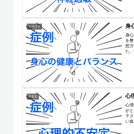
身
トラウマ
身心
を整
想力
た。
心
不安定
心理
がと
テス
い血