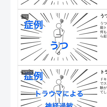
う
うつ
うつ
能ト
何も
ら起
ト
トラウマ
ドキ
でス
験が
てし