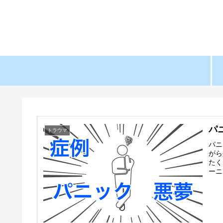
パ
トラウマ
パニ
がら
たく
ーニ