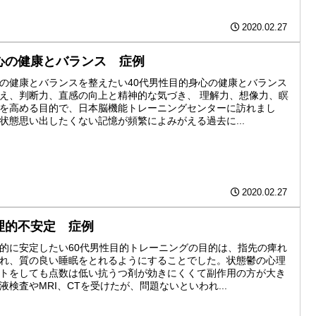
2020.02.27
心の健康とバランス 症例
の健康とバランスを整えたい40代男性目的身心の健康とバランス
え、判断力、直感の向上と精神的な気づき、 理解力、想像力、瞑
を高める目的で、日本脳機能トレーニングセンターに訪れまし
状態思い出したくない記憶が頻繁によみがえる過去に...
2020.02.27
理的不安定 症例
的に安定したい60代男性目的トレーニングの目的は、指先の痺れ
れ、質の良い睡眠をとれるようにすることでした。状態鬱の心理
トをしても点数は低い抗うつ剤が効きにくくて副作用の方が大き
液検査やMRI、CTを受けたが、問題ないといわれ...