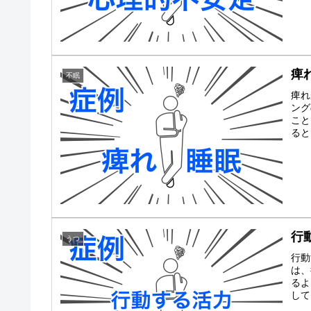
痺
不眠
痺れ
ング
こと
ると
行
うつ
行動
は、
るよ
して