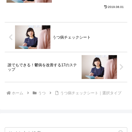
30分以内で寝ることができた1寝ようとし
てから、30分以内に寝られなかった日
2019.08.01
が、１週間で3日以...
うつ病チェックシート
誰でもできる！鬱病を改善する17のステ
ップ
ホーム
うつ
うつ病チェックシート｜選択タイプ