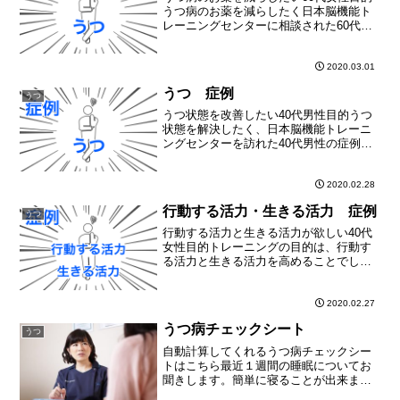
うつ病のお薬を減らしたく日本脳機能ト
レーニングセンターに相談された60代女
性の症例です。状態完璧な状態を好む完
璧を目指すが、実現できず憂鬱になる仕
事をしにくくなるのが嫌だから、うつ病
2020.03.01
の薬を飲んでいるのを...
うつ 症例
うつ
うつ状態を改善したい40代男性目的うつ
状態を解決したく、日本脳機能トレーニ
ングセンターを訪れた40代男性の症例で
す。状態眠れない何もやる気がない興味
をモテない1日中、横になっている（ベッ
ドから起き上がれない）常にだるいパニ
2020.02.28
ックのような不安が...
行動する活力・生きる活力 症例
うつ
行動する活力と生きる活力が欲しい40代
女性目的トレーニングの目的は、行動す
る活力と生きる活力を高めることでし
た。状態元気に見えるように頑張ってい
る頑張りすぎる5年くらい前から、頭の中
で無理していたことが突き付けられた心
2020.02.27
の底から元気がない仕事...
うつ病チェックシート
うつ
自動計算してくれるうつ病チェックシー
トはこちら最近１週間の睡眠についてお
聞きします。簡単に寝ることが出来まし
たか？点数項目0寝ようとしてから、毎日