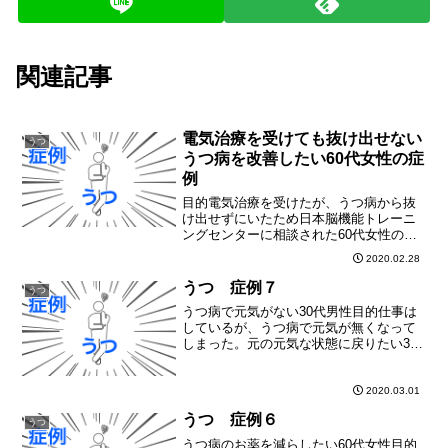
関連記事
電気治療を受けても抜け出せない
うつ
うつ病を改善したい60代女性の症
例
目的電気治療を受けたが、うつ病から抜
け出せずにいたため日本脳機能トレーニ
ングセンターに相談された60代女性の症
例です。状態電気治療を10回受けた。受
2020.02.28
けた時は良くなるが、戻ってしまう食欲
がないご飯を作る気力がわかない体を動
うつ 症例７
うつ
かすのが大変気分が沈...
うつ病で元気がない30代男性目的仕事は
しているが、うつ病で元気が無くなって
しまった。元の元気な状態に戻りたい30
代男性の症例です。状態元気のない状態
になって１年半次第にやる気が無くなっ
た寝られなくなったので、病院でお薬を
2020.03.01
もらった友達と会うの...
うつ 症例６
うつ
うつ病のお薬を減らしたい60代女性目的