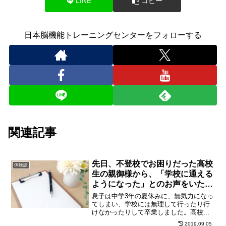
LINE
コピー
日本脳機能トレーニングセンターをフォローする
関連記事
先日、不登校でお困りだった高校
体験談
生の親御様から、「学校に通える
ようになった」とのお声をいただ
きました！
息子は中学3年の夏休みに、無気力になっ
てしまい、学校には無理して行ったり行
けなかったりして卒業しました。高校に
入学して、気温の変化で又、学校に行け
2019.09.05