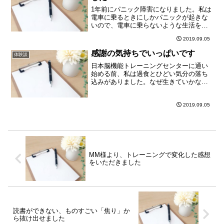
1年前にパニック障害になりました。私は
電車に乗るときにしかパニックが起きな
いので、電車に乗らないような生活をし
ていました。時々、電車に乗らないとい
2019.09.05
けないことがあるので困っていたとこ
ろ、こちらを紹介していただいて セッシ
感謝の気持ちでいっぱいです
体験談
ョンを受けました。セッ...
日本脳機能トレーニングセンターに通い
始める前、私は過食とひどい気分の落ち
込みがありました。なぜ生きていかなけ
ればならないのかと思うのに死ぬ事なん
てできなくて、道を歩いている時、あの
車がこっちに暴走してきてはねてくれた
2019.09.05
らいいのに、とか、毎日の...
MM様より、トレーニングで変化した感想
をいただきました
読書ができない、ものすごい「焦り」か
ら抜け出せました