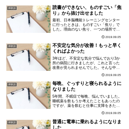
なくなり、ブレイン・シンメトリーと出
会いました。先生は、よく話を聞いて下
読書ができない、ものすごい「焦
体験談
さりセッションを受ける...
り」から抜け出せました
最初、日本脳機能トレーニングセンター
に行ったときは、ものすごい「焦り」で
した。理由のない焦り、一つの場所で落
ち着いていられないような、そんな状況
2019.09.05
でした。もちろん、本など読める状態で
はありませんでした。あまり薬も効かな
不安定な気分が改善！もっと早く
体験談
い状況になっていたので、...
くればよかった
3年ほど、不安定な気分で悩んでおり3か
所の病院に行きましたが、これと言った
改善が見られませんでした。そんな中こ
ちらを知り、最初にお電話した時には、
2019.09.05
自分でも何が何だかさっぱり分かりませ
んでしたが、一度来て欲しいということ
毎晩、ぐっすりと寝られるように
体験談
で、お伺いしてセッショ...
なりました
5年間、不眠症で毎晩、悩んでいました。
睡眠薬を飲もうか考えたこともあったの
ですが、薬を飲むと仕事に支障をきたし
てしまうので、がんばっていたところ、
2019.09.05
倒れてしまい仕事どころでは無くなりま
した。体を治す間は、睡眠薬を飲まなけ
普通に電車に乗れるようになりま
体験談
ればならないことになっ...
した