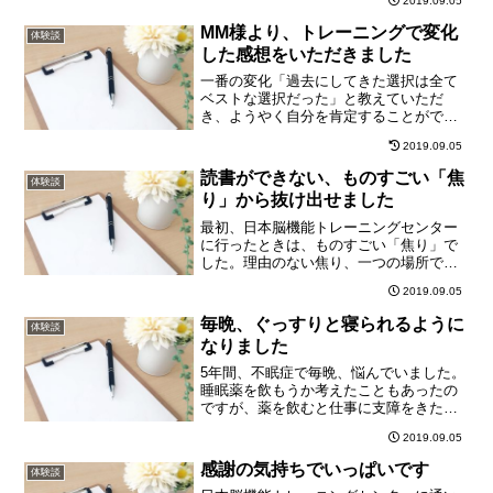
2019.09.05
れないことが多く、実質的に48時間以上
の連続勤務をしているうちに毎日、3時間
MM様より、トレーニングで変化
体験談
寝られれば良い状態と...
した感想をいただきました
一番の変化「過去にしてきた選択は全て
ベストな選択だった」と教えていただ
き、ようやく自分を肯定することができ
ました。今まで自分のことを、「できそ
2019.09.05
こないの欠陥品」、「生きる価値のない
人間」だと思っていました。どんなに努
読書ができない、ものすごい「焦
体験談
力をしたところで何も成し得...
り」から抜け出せました
最初、日本脳機能トレーニングセンター
に行ったときは、ものすごい「焦り」で
した。理由のない焦り、一つの場所で落
ち着いていられないような、そんな状況
2019.09.05
でした。もちろん、本など読める状態で
はありませんでした。あまり薬も効かな
毎晩、ぐっすりと寝られるように
体験談
い状況になっていたので、...
なりました
5年間、不眠症で毎晩、悩んでいました。
睡眠薬を飲もうか考えたこともあったの
ですが、薬を飲むと仕事に支障をきたし
てしまうので、がんばっていたところ、
2019.09.05
倒れてしまい仕事どころでは無くなりま
した。体を治す間は、睡眠薬を飲まなけ
感謝の気持ちでいっぱいです
体験談
ればならないことになっ...