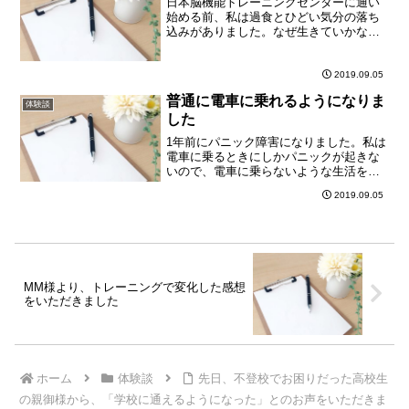
日本脳機能トレーニングセンターに通い
始める前、私は過食とひどい気分の落ち
込みがありました。なぜ生きていかなけ
ればならないのかと思うのに死ぬ事なん
てできなくて、道を歩いている時、あの
車がこっちに暴走してきてはねてくれた
2019.09.05
らいいのに、とか、毎日の...
普通に電車に乗れるようになりま
体験談
した
1年前にパニック障害になりました。私は
電車に乗るときにしかパニックが起きな
いので、電車に乗らないような生活をし
ていました。時々、電車に乗らないとい
2019.09.05
けないことがあるので困っていたとこ
ろ、こちらを紹介していただいて セッシ
ョンを受けました。セッ...
MM様より、トレーニングで変化した感想
をいただきました
ホーム
体験談
先日、不登校でお困りだった高校生
の親御様から、「学校に通えるようになった」とのお声をいただきま